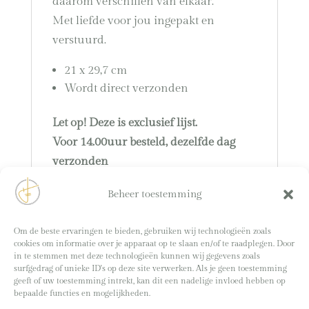
daarom verschillen van elkaar.
Met liefde voor jou ingepakt en
verstuurd.
21 x 29,7 cm
Wordt direct verzonden
Let op! Deze is exclusief lijst.
Voor 14.00uur besteld, dezelfde dag
verzonden
Beheer toestemming
Om de beste ervaringen te bieden, gebruiken wij technologieën zoals
cookies om informatie over je apparaat op te slaan en/of te raadplegen. Door
in te stemmen met deze technologieën kunnen wij gegevens zoals
surfgedrag of unieke ID's op deze site verwerken. Als je geen toestemming
Branding shoot Sabrina door:
Eva Bours
geeft of uw toestemming intrekt, kan dit een nadelige invloed hebben op
bepaalde functies en mogelijkheden.
Overige foto’s door:
Sabrina en Margot Akkerman