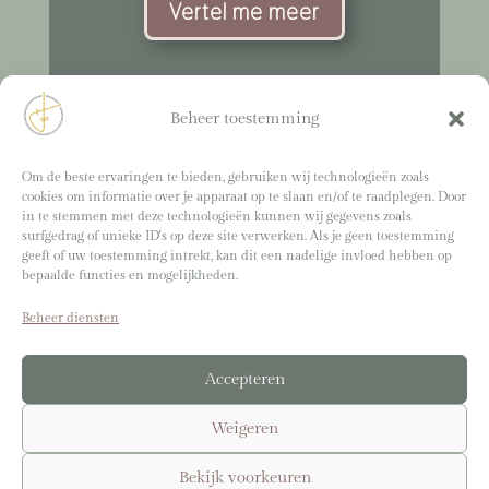
Vertel me meer
Beheer toestemming
Om de beste ervaringen te bieden, gebruiken wij technologieën zoals
cookies om informatie over je apparaat op te slaan en/of te raadplegen. Door
in te stemmen met deze technologieën kunnen wij gegevens zoals
surfgedrag of unieke ID's op deze site verwerken. Als je geen toestemming
Branding shoot Sabrina door:
Eva Bours
geeft of uw toestemming intrekt, kan dit een nadelige invloed hebben op
bepaalde functies en mogelijkheden.
Overige foto’s door:
Sabrina en Margot Akkerman
Webdesign:
Virtual Venture
Beheer diensten
Accepteren
lightwork@sabrinaakkerman.nl
Weigeren
© 2025-2026 Sabrina Akkerman. Alle rechten
Bekijk voorkeuren