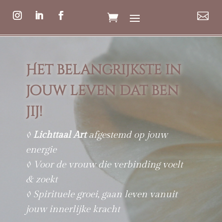

Het belangrijkste in
jouw leven dat ben
jij!
◊
Lichttaal Art
afgestemd op jouw
energie
◊ Voor de vrouw die verbinding voelt
& zoekt
◊ Spirituele groei, gaan leven vanuit
jouw innerlijke kracht