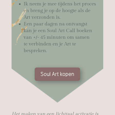
Ik neem je mee tijdens het proces
en breng je op de hoogte als de
Art verzonden is.
Een paar dagen na ontvangst
kan je een Soul Art Call boeken
van +/- 45 minuten om samen
te verbinden en je Art te
bespreken.
Soul Art kopen
Het maken van een lichttaal activatie is