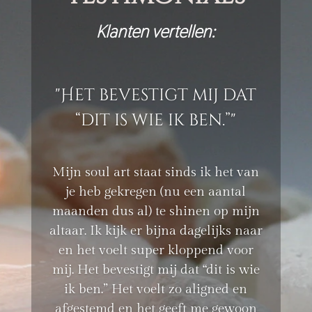
Klanten vertellen:
"Het bevestigt mij dat
“dit is wie ik ben.”"
Mijn soul art staat sinds ik het van
je heb gekregen (nu een aantal
maanden dus al) te shinen op mijn
altaar. Ik kijk er bijna dagelijks naar
en het voelt super kloppend voor
mij. Het bevestigt mij dat “dit is wie
ik ben.” Het voelt zo aligned en
afgestemd en het geeft me gewoon