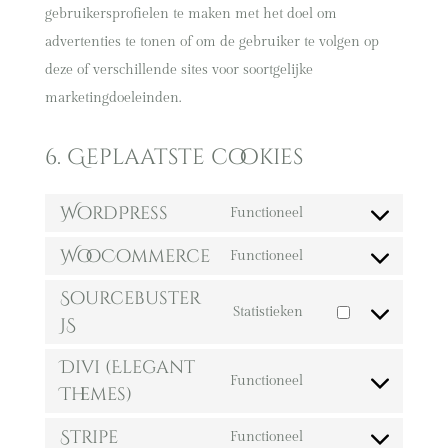
gebruikersprofielen te maken met het doel om
advertenties te tonen of om de gebruiker te volgen op
deze of verschillende sites voor soortgelijke
marketingdoeleinden.
6. Geplaatste cookies
WordPress
Functioneel
Consent
WooCommerce
to
Functioneel
Consent
service
Sourcebuster
to
wordpress
Statistieken
JS
service
Consent
woocommerce
to
Divi (Elegant
Functioneel
service
Themes)
Consent
sourcebuster-
to
Stripe
Functioneel
js