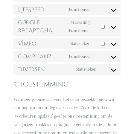
service
Consent
LiteSpeed
divi-
to
Functioneel
Consent
(elegant-
service
Google
to
Marketing,
themes)
stripe
reCAPTCHA
service
Consent
Functioneel
litespeed
to
Vimeo
Statistieken
service
Consent
Complianz
google-
to
Functioneel
Consent
recaptcha
service
Diversen
to
Statistieken
vimeo
Consent
service
to
7. Toestemming
complianz
service
diversen
Wanneer je onze site voor het eerst bezoekt, tonen wij
een pop-up met uitleg over cookies. Zodra je klikt op
‘Voorkeuren opslaan’ geef je ons toestemming om de
categorieën cookies en plugins te gebruiken die je hebt
geselecteerd in de pop-up en welke zijn omschreven in