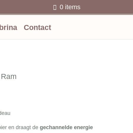
0 items
Ww
brina
Contact
, Ram
adeau
pier en draagt de
gechannelde energie