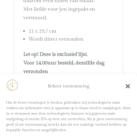
daarom verschillen van elkaar.
Met liefde voor jou ingepakt en
verstuurd.
21 x 29,7 cm
Wordt direct verzonden
Let op! Deze is exclusief lijst.
Voor 14.00uur besteld, dezelfde dag
verzonden
Beheer toestemming
Om de beste ervaringen te bieden, gebruiken wij technologieën zoals
cookies om informatie over je apparaat op te slaan en/of te raadplegen. Door
in te stemmen met deze technologieën kunnen wij gegevens zoals
surfgedrag of unieke ID's op deze site verwerken. Als je geen toestemming
Branding shoot Sabrina door:
Eva Bours
geeft of uw toestemming intrekt, kan dit een nadelige invloed hebben op
bepaalde functies en mogelijkheden.
Overige foto’s door:
Sabrina en Margot Akkerman