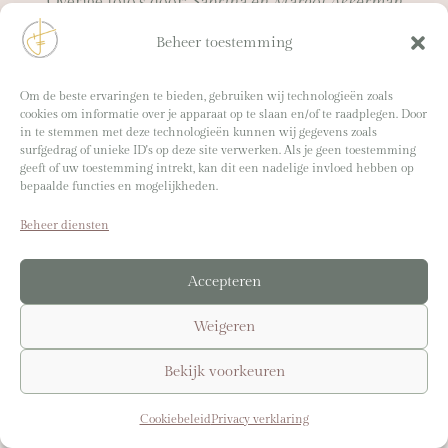
Overige foto’s door:
Sabrina en Margot Akkerman
Webdesign:
Virtual Venture
Beheer toestemming
Om de beste ervaringen te bieden, gebruiken wij technologieën zoals
cookies om informatie over je apparaat op te slaan en/of te raadplegen. Door
lightwork@sabrinaakkerman.nl
in te stemmen met deze technologieën kunnen wij gegevens zoals
surfgedrag of unieke ID's op deze site verwerken. Als je geen toestemming
geeft of uw toestemming intrekt, kan dit een nadelige invloed hebben op
© 2025-2026 Sabrina Akkerman. Alle rechten
bepaalde functies en mogelijkheden.
voorbehouden. |
Algemene voorwaarden
|
Privacy
Beheer diensten
verklaring
|
Cookiebeleid
Accepteren
Weigeren
Bekijk voorkeuren
Cookiebeleid
Privacy verklaring