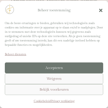
Overige foto’s door:
Sabrina en Margot Akkerman
Webdesign:
Virtual Venture
Beheer toestemming
Om de beste ervaringen te bieden, gebruiken wij technologieën zoals
cookies om informatie over je apparaat op te slaan en/of te raadplegen. Door
lightwork@sabrinaakkerman.nl
in te stemmen met deze technologieën kunnen wij gegevens zoals
surfgedrag of unieke ID's op deze site verwerken. Als je geen toestemming
geeft of uw toestemming intrekt, kan dit een nadelige invloed hebben op
© 2025-2026 Sabrina Akkerman. Alle rechten
bepaalde functies en mogelijkheden.
voorbehouden. |
Algemene voorwaarden
|
Privacy
Beheer diensten
verklaring
|
Cookiebeleid
Accepteren
Weigeren
Bekijk voorkeuren
Cookiebeleid
Privacy verklaring