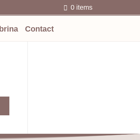
0 items
Ww
brina
Contact