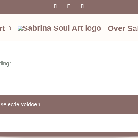
rt
Over Sa
ding”
selectie voldoen.