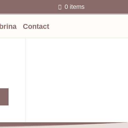
0 items
Ww
brina
Contact