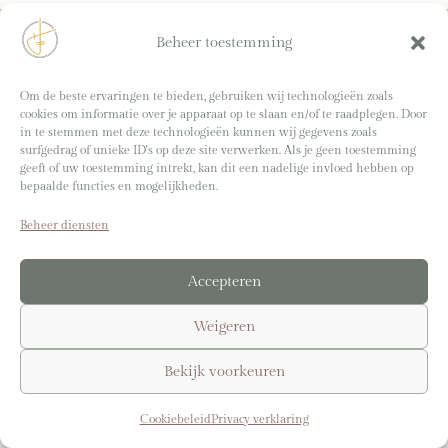
Beheer toestemming
Branding shoot Sabrina door:
Eva Bours
Overige foto’s door:
Sabrina en Margot Akkerman
Om de beste ervaringen te bieden, gebruiken wij technologieën zoals
cookies om informatie over je apparaat op te slaan en/of te raadplegen. Door
Webdesign:
Virtual Venture
in te stemmen met deze technologieën kunnen wij gegevens zoals
surfgedrag of unieke ID's op deze site verwerken. Als je geen toestemming
geeft of uw toestemming intrekt, kan dit een nadelige invloed hebben op
bepaalde functies en mogelijkheden.
lightwork@sabrinaakkerman.nl
Beheer diensten
© 2025-2026 Sabrina Akkerman. Alle rechten
Accepteren
voorbehouden. |
Algemene voorwaarden
|
Privacy
verklaring
|
Cookiebeleid
Weigeren
Bekijk voorkeuren
Cookiebeleid
Privacy verklaring