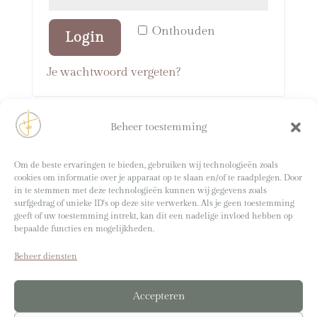
Onthouden
Login
Je wachtwoord vergeten?
Beheer toestemming
Om de beste ervaringen te bieden, gebruiken wij technologieën zoals
cookies om informatie over je apparaat op te slaan en/of te raadplegen. Door
in te stemmen met deze technologieën kunnen wij gegevens zoals
surfgedrag of unieke ID's op deze site verwerken. Als je geen toestemming
Branding shoot Sabrina door:
Eva Bours
geeft of uw toestemming intrekt, kan dit een nadelige invloed hebben op
bepaalde functies en mogelijkheden.
Overige foto’s door:
Sabrina en Margot Akkerman
Webdesign:
Virtual Venture
Beheer diensten
Accepteren